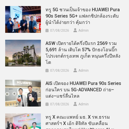
ทรู 5G ชวนเป็นเจ้าของ HUAWEI Pura
90s Series 5G+ แฟลกชิปกล้องระดับ
ผู้นำได้ง่ายกว่า คุ้มกว่า
07/08/2026
Admin
ASW เปิดรายได้ครึ่งปีแรก 2569 รวม
5,691 ล้าน เติบโต 57% ปักธงโอนบิ๊ก
โปรเจกต์กรุงเทพ ภูเก็ต หนุนครึ่งปีหลัง
โต
07/08/2026
Admin
AIS เปิดจอง HUAWEI Pura 90s Series
ก่อนใคร บน 5G-ADVANCED ถ่าย–
แต่ง–แชร์ลื่นไหล
07/08/2026
Admin
ทรู X คณะแพทย์ มธ. X รพ.ธรรม
ศาสตร์ฯ X เอ้ก ดิจิทัล ขับเคลื่อน