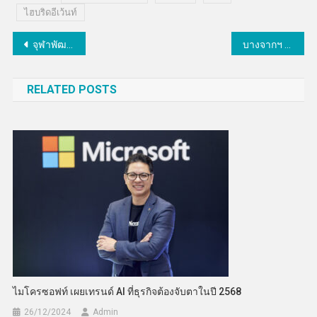
ไฮบริดอีเว้นท์
แนะแนว
จุฬาพัฒนา”เจลลี่สับปะรด โพรไบโอติกส์” เครื่องดื่มเพื่อสุขภาพผู้สูงวัย
บางจากฯ ร่วมส่งมอบรถมอเตอร์ไซค์ไฟฟ้า Winnonie ในโครงการ “Win Green Go Green” ของจส. 100
เรื่อง
RELATED POSTS
ไมโครซอฟท์ เผยเทรนด์ AI ที่ธุรกิจต้องจับตาในปี 2568
26/12/2024
Admin