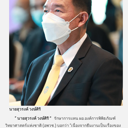
นายสุวรงค์ วงษ์ศิริ
“ นายสุวรงค์ วงษ์ศิริ ”
รักษาการแทน ผอ.องค์การพิพิธภัณฑ์
วิทยาศาสตร์แห่งชาติ (อพวช.) บอกว่า “เนื่องจากธีมงานเป็นเรื่องของ