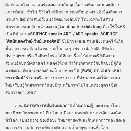
ศิลปะและวิทยาศาสตร์ผสมผสานกัน ทุกสิ่งอย่างที่ออกแบบจะมีการ
แทรกศิลปะเข้าไป ซึ่งไฮไลท์นิทรรศการหลักนอกจาก 2 เรื่องที่กล่าว
มาแล้ว ยังมีนำเสนอถึงแนวคิดอย่างเด่นชัด โดยเฉพาะในส่วน
นิทรรศการเอกลักษณ์ของงาน
( Landmark Exhibition)
ที่จะใช้ในพิธี
เปิด ที่นำเสนอ
SCIENCE speaks ART / ART speaks SCIENCE
“ศิลป์แสดงวิทย์-วิทย์แสดงศิลป์”
ซึ่งมีการผสมผสานเสียงดนตรี ที่เกิด
ขึ้นจากการเคลื่อนไหวของกลไกต่าง ๆ เพราะเมื่อ 2500 ปีที่แล้ว
ปราชญ์ชาวกรีก ชื่อพีทาโกรัส ได้ศึกษาเรื่องโน้ตดนตรี ที่มีความ
สัมพันธ์กับคณิตศาสตร์ แสดงให้เห็นว่าวิทยาศาสตร์กับศิลปะมีคู่กัน
มาตั้งแต่อดีต สอดคล้องกับนโยบายของ
“ ศ.(พิเศษ) ดร. เอนก เหล่า
ธรรมทัศน์”
รัฐมนตรีว่าการกระทรวง อว. ที่ท่านอยากจะให้เยาวชน
ไทย เรียนรู้วิทยาศาสตร์แบบมีสุนทรียภาพ ไม่ใช่แค่ท่องสูตร เขียน
สมการอย่างเดียว”
​ ส่วน
นิทรรศการหมื่นจินตนาการ ล้านความรู้
จะพาท่องโลก
ของนิยายวิทยาศาสตร์ ที่เปรียบเสมือนขุมทรัพย์แห่งแนวคิดของผู้คน
ทั่วโลก เป็นจุดร่วมของศิลปะ วิทยาศาสตร์และจินตนาการและส่งผล
ต่อการสร้างนวัตกรรมที่ยกระดับความเป็นอยู่ของคนทั้งโลก