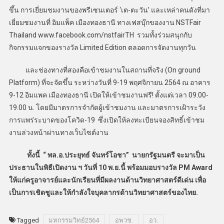
ขึ้น การเยี่ยมชมงานของพรีเซนเตอร์ ‘เต-ตะวัน’ และเหล่าคนดังที่มา
เยี่ยมชมงานที่ อิมแพ็ค เมืองทองธานี ทางเฟสบุ๊กของงาน NSTFair
Thailand www.facebook.com/nstfairTH รวมทั้งร่วมสนุกกับ
กิจกรรมแจกของรางวัล Limited Edition ตลอดการจัดงานทุกวัน
​ และช่องทางที่สองคือเข้าชมงานในสถานที่จริง (On ground
Platform) ที่จะจัดขึ้น ระหว่างวันที่ 9-19 พฤศจิกายน 2564 ณ อาคาร
9-12 อิมแพค เมืองทองธานี เปิดให้เข้าชมงานฟรี! ตั้งแต่เวลา 09.00-
19.00 น. โดยมีมาตรการจำกัดผู้เข้าชมงาน และมาตรการเฝ้าระวัง
การแพร่ระบาดของโควิด-19 ซึ่งเปิดให้ลงทะเบียนจองสิทธิ์เข้าชม
งานล่วงหน้าผ่านทางเว็บไซต์งาน
ทั้งนี้ “ พล.อ.ประยุทธ์ จันทร์โอชา” นายกรัฐมนตรี จะมาเป็น
ประธานในพิธีเปิดงาน ฯ วันที่ 10 พ.ย.นี้ พร้อมมอบรางวัล PM Award
ให้แก่ครูอาจารย์และนักเรียนที่มีผลงานด้านวิทยาศาสตร์ดีเด่น เพื่อ
เป็นการเชิดชูและให้กำลังใจบุคลากรด้านวิทยาศาสตร์ของไทย.
Tagged
มหกรรมวิทย์2564
อพวช.
อว.