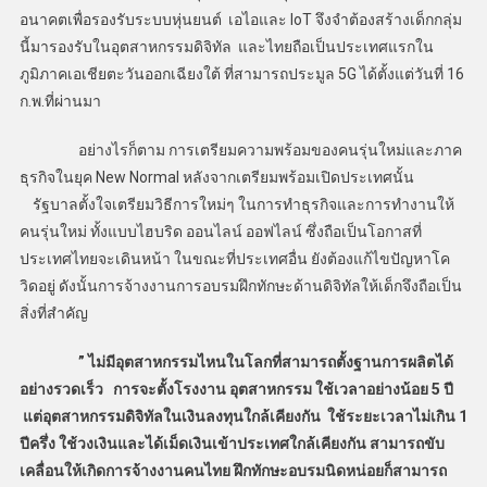
อนาคตเพื่อรองรับระบบหุ่นยนต์ เอไอและ IoT จึงจำต้องสร้างเด็กกลุ่ม
นี้มารองรับในอุตสาหกรรมดิจิทัล และไทยถือเป็นประเทศแรกใน
ภูมิภาคเอเชียตะวันออกเฉียงใต้ ที่สามารถประมูล 5G ได้ตั้งแต่วันที่ 16
ก.พ.ที่ผ่านมา
อย่างไรก็ตาม การเตรียมความพร้อมของคนรุ่นใหม่และภาค
ธุรกิจในยุค New Normal หลังจากเตรียมพร้อมเปิดประเทศนั้น
รัฐบาลตั้งใจเตรียมวิธีการใหม่ๆ ในการทำธุรกิจและการทำงานให้
คนรุ่นใหม่ ทั้งแบบไฮบริด ออนไลน์ ออฟไลน์ ซึ่งถือเป็นโอกาสที่
ประเทศไทยจะเดินหน้า ในขณะที่ประเทศอื่น ยังต้องแก้ไขปัญหาโค
วิดอยู่ ดังนั้นการจ้างงานการอบรมฝึกทักษะด้านดิจิทัลให้เด็กจึงถือเป็น
สิ่งที่สำคัญ
” ไม่มีอุตสาหกรรมไหนในโลกที่สามารถตั้งฐานการผลิตได้
อย่างรวดเร็ว การจะตั้งโรงงาน อุตสาหกรรม ใช้เวลาอย่างน้อย 5 ปี
แต่อุตสาหกรรมดิจิทัลในเงินลงทุนใกล้เคียงกัน ใช้ระยะเวลาไม่เกิน 1
ปีครึ่ง ใช้วงเงินและได้เม็ดเงินเข้าประเทศใกล้เคียงกัน สามารถขับ
เคลื่อนให้เกิดการจ้างงานคนไทย ฝึกทักษะอบรมนิดหน่อยก็สามารถ