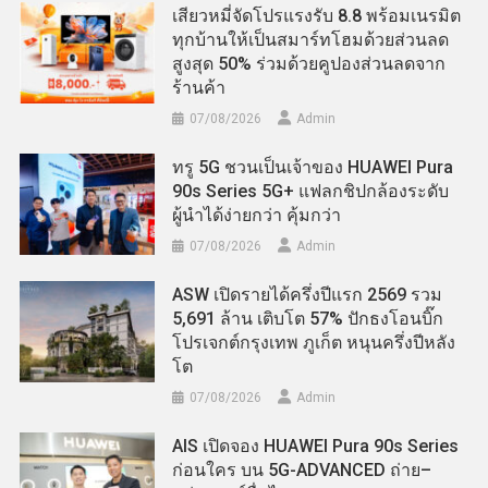
เสียวหมี่จัดโปรแรงรับ 8.8 พร้อมเนรมิต
ทุกบ้านให้เป็นสมาร์ทโฮมด้วยส่วนลด
สูงสุด 50% ร่วมด้วยคูปองส่วนลดจาก
ร้านค้า
07/08/2026
Admin
ทรู 5G ชวนเป็นเจ้าของ HUAWEI Pura
90s Series 5G+ แฟลกชิปกล้องระดับ
ผู้นำได้ง่ายกว่า คุ้มกว่า
07/08/2026
Admin
ASW เปิดรายได้ครึ่งปีแรก 2569 รวม
5,691 ล้าน เติบโต 57% ปักธงโอนบิ๊ก
โปรเจกต์กรุงเทพ ภูเก็ต หนุนครึ่งปีหลัง
โต
07/08/2026
Admin
AIS เปิดจอง HUAWEI Pura 90s Series
ก่อนใคร บน 5G-ADVANCED ถ่าย–