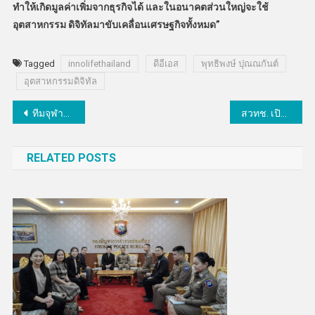
ทำให้เกิดมูลค่าเพิ่มจากธุรกิจได้ และในอนาคตส่วนใหญ่จะใช้
อุตสาหกรรม ดิจิทัลมาขับเคลื่อนเศรษฐกิจทั้งหมด”
Tagged
innolifethailand
ดีอีเอส
พุทธิพงษ์ ปุณณกันต์
อุตสาหกรรมดิจิทัล
แนะแนว
ทีมจุฬาภรณราชวิทยาลัย นครศรีธรรมราช คว้าแชมป์ประดิษฐ์ดาวเทียมกระป๋องปีนี้
สวทช. เปิดรับสมัคร Food SME เข้าร่วมโครงการ PADTHAI Batch #7
เรื่อง
RELATED POSTS