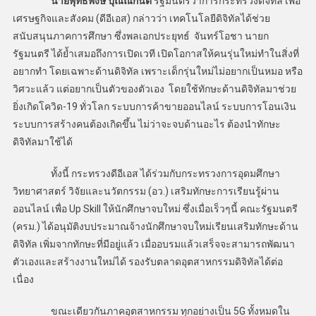
นายพุทธิพงษ์ ปุณณกันต์
รัฐมนตรีว่าการกระทรวงดิจิทัล เพื่อ
เศรษฐกิจและสังคม (ดีอีเอส) กล่าวว่า เทคโนโลยีดิจิทัลได้ช่วย
สนับสนุนภาคการศึกษา ซึ่งพลเอกประยุทธ์ จันทร์โอชา นายก
รัฐมนตรี ได้ย้ำเสมอถึงการเปิดเวที เปิดโอกาสให้คนรุ่นใหม่ทำในสิ่งที่
อยากทำ โดยเฉพาะด้านดิจิทัล เพราะเด็กรุ่นใหม่ไม่อยากเป็นหมอ หรือ
วิศวะแล้ว แต่อยากเป็นตัวของตัวเอง โดยใช้ทักษะด้านดิจิทัลมาช่วย
ยิ่งเกิดโควิด-19 ทั่วโลก ระบบการค้าขายออนไลน์ ระบบการโอนเงิน
ระบบการสร้างคนต้องเกิดขึ้น ไม่ว่าจะจบด้านอะไร ต้องนำทักษะ
ดิจิทัลมาใช้ได้
ทั้งนี้ กระทรวงดีอีเอส ได้ร่วมกับกระทรวงการอุดมศึกษา
วิทยาศาสตร์ วิจัยและนวัตกรรม (อว.) เสริมทักษะการเรียนรู้ผ่าน
ออนไลน์ เพื่อ Up Skill ให้นักศึกษาจบใหม่ ซึ่งเมื่อเร็วๆนี้ คณะรัฐมนตรี
(ครม.) ได้อนุมัติงบประมาณจ้างนักศึกษาจบใหม่เรียนเสริมทักษะด้าน
ดิจิทัล เพิ่มจากทักษะที่มีอยู่แล้ว เมื่ออบรมแล้วเสร็จจะสามารถพัฒนา
ตัวเองและสร้างงานใหม่ได้ รองรับตลาดอุตสาหกรรมดิจิทัลได้ต่อ
เนื่อง
ขณะเดียวกันภาคอุตสาหกรรม ทุกอย่างเป็น 5G ทั้งหมดใน