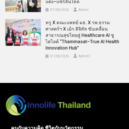
แต่ง–แชร์ลื่นไหล
07/08/2026
Admin
ทรู X คณะแพทย์ มธ. X รพ.ธรรม
ศาสตร์ฯ X เอ้ก ดิจิทัล ขับเคลื่อน
สาธารณสุขไทยสู่ Healthcare AI ชู
ไฮไลต์ “Thammasat–True AI Health
Innovation Hub”
07/08/2026
Admin​1
คนกับความคิด ชีวิตกับนวัตกรรม