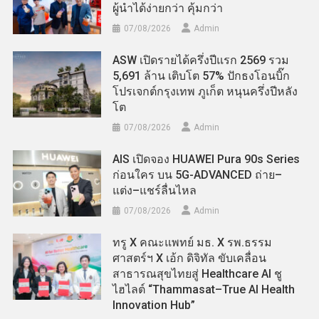
ผู้นำได้ง่ายกว่า คุ้มกว่า
07/08/2026
Admin
ASW เปิดรายได้ครึ่งปีแรก 2569 รวม
5,691 ล้าน เติบโต 57% ปักธงโอนบิ๊ก
โปรเจกต์กรุงเทพ ภูเก็ต หนุนครึ่งปีหลัง
โต
07/08/2026
Admin
AIS เปิดจอง HUAWEI Pura 90s Series
ก่อนใคร บน 5G-ADVANCED ถ่าย–
แต่ง–แชร์ลื่นไหล
07/08/2026
Admin
ทรู X คณะแพทย์ มธ. X รพ.ธรรม
ศาสตร์ฯ X เอ้ก ดิจิทัล ขับเคลื่อน
สาธารณสุขไทยสู่ Healthcare AI ชู
ไฮไลต์ “Thammasat–True AI Health
Innovation Hub”