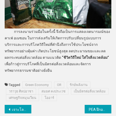
การลงนามร่วมมือในครั้งนี้ จึงถือเป็นการแสดงเจตนารมณ์ของ
คาเฟ่ อเมซอน ในการส่งเสริมให้เกิดการปรับเปลี่ยนรูปแบบการ
บริการและการบริโภควิถีใหม่ที่คำนึงถึงการใช้ประโยชน์จาก
ทรัพยากรอย่างคุ้มค่า เกิดประโยชน์สูงสุด ลดประมาณขยะและลด
ผลกระทบต่อสิ่งแวดล้อม ตามแนวคิด
“ชีวิตวิถีใหม่ ใส่ใจสิ่งแวดล้อม”
เพื่อก้าวสู่การบริโภคที่เป็นมิตรต่อสิ่งแวดล้อมและจัดการ
ทรัพยากรธรรมชาติอย่างยั่งยืน
Tagged
Green Economy
OR
รักษ์พลังงาน
วราวุธ ศิลปอาชา
สมยศ คงประเวช
เป็นมิตรต่อสิ่งแวดล้อม
เศรษฐกิจหมุนเวียน
โออาร์
แนะแนว
เจาะโลเคชั่นจัดการขยะสุดคูลกับแคมเปญ “ไปรษณีย์ reBOX” หลากทางเลือกเพื่อคนรักษ์โลก
PEA ฝึกอบรมมาตรฐานการติดตั้งระบบอัดประจุยานยนต์ไฟฟ้าสำหรับบ้านที่อยู่อาศัย