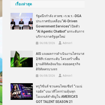
เรื่องล่าสุด
รัฐผนึกกำลัง สวทช.-ก.พ.ร.-DGA
ประกาศขับเคลื่อน“AI-Driven
Government Services”เปิดตัว
“AI Agentic Chatbot” ยกระดับการ
บริการภาครัฐยุคใหม่
06/08/2026
Admin​1
AIS แจงผลการดำเนินงานไตรมาส
2/69 เร่งยกระดับ โครงสร้างพื้น
ฐานดิจิทัลอัจฉริยะ ต่อยอดธุรกิจ
ดิจิทัลครบวงจร
06/08/2026
Admin​1
ทรูวิชั่นส์ ชวนคนไทยเชียร์ “เนเน่
รอยัล” บนเวทีโลกร่วมลุ้นทุก
โมเมนต์สำคัญใน AMERICA’S
GOT TALENT SEASON 21