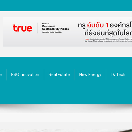
ัตกรรม
e
ESG Innovation
Real Estate
New Energy
I & Tech