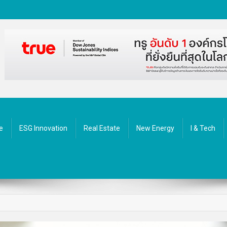
ัตกรรม
e
ESG Innovation
Real Estate
New Energy
I & Tech