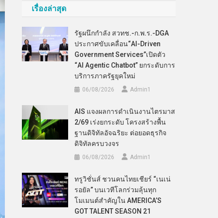
เรื่องล่าสุด
รัฐผนึกกำลัง สวทช.-ก.พ.ร.-DGA
ประกาศขับเคลื่อน“AI-Driven
Government Services”เปิดตัว
“AI Agentic Chatbot” ยกระดับการ
บริการภาครัฐยุคใหม่
06/08/2026
Admin​1
AIS แจงผลการดำเนินงานไตรมาส
2/69 เร่งยกระดับ โครงสร้างพื้น
ฐานดิจิทัลอัจฉริยะ ต่อยอดธุรกิจ
ดิจิทัลครบวงจร
06/08/2026
Admin​1
ทรูวิชั่นส์ ชวนคนไทยเชียร์ “เนเน่
รอยัล” บนเวทีโลกร่วมลุ้นทุก
โมเมนต์สำคัญใน AMERICA’S
GOT TALENT SEASON 21