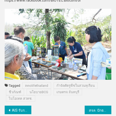
https://www.facebook.com/BIOTEC.Biocontrol
Tagged
innolifethailand
กำจัดศัตรูพืชในสวนทุเรียน
ชีวภัณฑ์
นโยบายBCG
เกษตรจ.จันทบุรี
ไบโอเทค สวทช.
แนะแนว
AIS รับรางวัล ASEAN’s Top Corporate Brand 2023
สจล. ปักธงนวัตกรรม-สตาร์ทอัพไทยดังไกลในเวทีโลก “งาน CES 2024” ที่สหรัฐอเมริกา