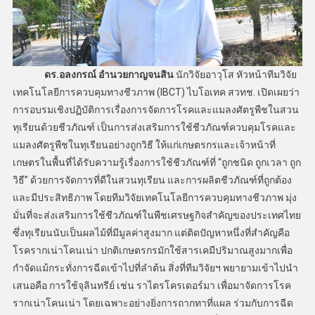
ดร.อลงกรณ์ อำนวยกาญจนสิน
นักวิจัยอาวุโส หัวหน้าทีมวิจัย
เทคโนโลยีการควบคุมทางชีวภาพ (IBCT) ไบโอเทค สวทช. เปิดเผยว่า
การอบรมเชิงปฏิบัติการเรื่องการจัดการโรคและแมลงศัตรูพืชในสวน
ทุเรียนด้วยชีวภัณฑ์ เป็นการส่งเสริมการใช้ชีวภัณฑ์ควบคุมโรคและ
แมลงศัตรูพืชในทุเรียนอย่างถูกวิธี ให้แก่เกษตรกรและเจ้าหน้าที่
เกษตรในพื้นที่ได้รับความรู้เรื่องการใช้ชีวภัณฑ์ที่ “ถูกชนิด ถูกเวลา ถูก
วิธี” ด้วยการจัดการที่ดีในสวนทุเรียน และการผลิตชีวภัณฑ์ที่ถูกต้อง
และมีประสิทธิภาพ โดยทีมวิจัยเทคโนโลยีการควบคุมทางชีวภาพ มุ่ง
มั่นที่จะส่งเสริมการใช้ชีวภัณฑ์ในพืชเศรษฐกิจสำคัญของประเทศไทย
ซึ่งทุเรียนนับเป็นผลไม้ที่มีมูลค่าสูงมาก แต่ติดปัญหาหนึ่งที่สำคัญคือ
โรครากเน่าโคนเน่า ปกติเกษตรกรมักใช้สารเคมีปริมาณสูงมากเพื่อ
กำจัดแม้กระทั่งการฉีดเข้าไปที่ลำต้น สิ่งที่ทีมวิจัยฯ พยายามเข้าไปนํา
เสนอคือ การใช้จุลินทรีย์ เช่น ราไตรโครเดอร์มา เพื่อมาจัดการโรค
รากเน่าโคนเน่า โดยเฉพาะอย่างยิ่งการถากทาที่แผล ร่วมกับการฉีด