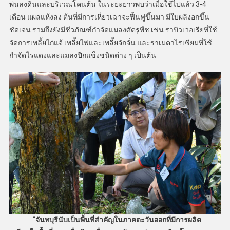
พ่นลงดินและบริเวณโคนต้น ในระยะยาวพบว่าเมื่อใช้ไปแล้ว 3-4
เดือน แผลแห้งลง ต้นที่มีการเหี่ยวเฉาจะฟื้นฟูขึ้นมา มีใบผลิงอกขึ้น
ชัดเจน รวมถึงยังมีชีวภัณฑ์กำจัดแมลงศัตรูพืช เช่น ราบิวเวอเรียที่ใช้
จัดการเพลี้ยไก่แจ้ เพลี้ยไฟและเพลี้ยจักจั่น และราเมตาไรเซียมที่ใช้
กำจัดไรแดงและแมลงปีกแข็งชนิดต่าง ๆ เป็นต้น
“จันทบุรีนับเป็นพื้นที่สำคัญในภาคตะวันออกที่มีการผลิต