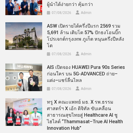
ผู้นำได้ง่ายกว่า คุ้มกว่า
07/08/2026
Admin
ASW เปิดรายได้ครึ่งปีแรก 2569 รวม
5,691 ล้าน เติบโต 57% ปักธงโอนบิ๊ก
โปรเจกต์กรุงเทพ ภูเก็ต หนุนครึ่งปีหลัง
โต
07/08/2026
Admin
AIS เปิดจอง HUAWEI Pura 90s Series
ก่อนใคร บน 5G-ADVANCED ถ่าย–
แต่ง–แชร์ลื่นไหล
07/08/2026
Admin
ทรู X คณะแพทย์ มธ. X รพ.ธรรม
ศาสตร์ฯ X เอ้ก ดิจิทัล ขับเคลื่อน
สาธารณสุขไทยสู่ Healthcare AI ชู
ไฮไลต์ “Thammasat–True AI Health
Innovation Hub”