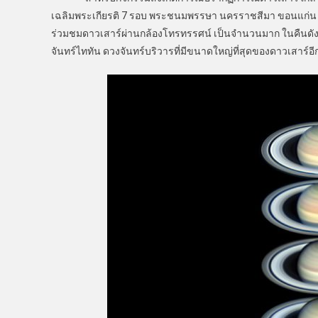
เฉลิมพระเกียรติ 7 รอบ พระชนมพรรษา นครราชสีมา ขอนแก่
ร่วมชมดาวเสาร์ผ่านกล้องโทรทรรศน์ เป็นจำนวนมาก ในคืนดังก
จันทร์ไททัน ดวงจันทร์บริวารที่มีขนาดใหญ่ที่สุดของดาวเสาร์