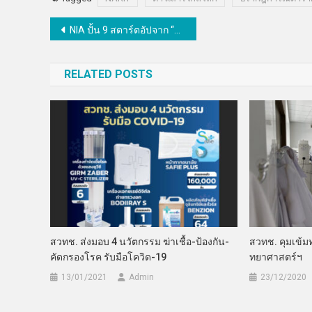
แนะแนว
NIA ปั้น 9 สตาร์ตอัปจาก “สเปซ-เอฟ 6” บุกเวที “SPACE-F Incubator Demo Day” โชว์นวัตกรรมพลิกโฉมอุตสาหกรรมอาหาร
เรื่อง
RELATED POSTS
สวทช. ส่งมอบ 4 นวัตกรรม ฆ่าเชื้อ-ป้องกัน-
สวทช. คุมเข้ม
คัดกรองโรค รับมือโควิด-19
ทยาศาสตร์ฯ
13/01/2021
Admin
23/12/2020