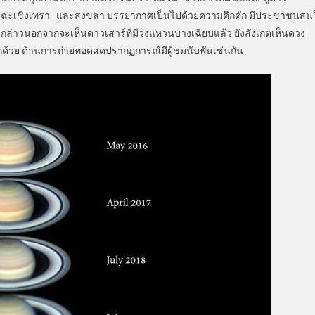
น ฉะเชิงเทรา และสงขลา บรรยากาศเป็นไปด้วยความคึกคัก มีประชาชนสน
ล่าวนอกจากจะเห็นดาวเสาร์ที่มีวงแหวนบางเฉียบแล้ว ยังสังเกตเห็นดวง
อีกด้วย ด้านการถ่ายทอดสดปรากฏการณ์มีผู้ชมนับพันเช่นกัน