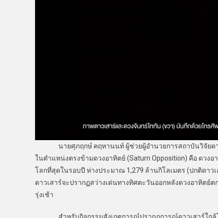
นายศุภฤกษ์ คฤหานนท์ ผู้ช่วยผู้อำนวยการสถาบันวิจัยดาราศา
ในตำแหน่งตรงข้ามดวงอาทิตย์ (Saturn Opposition) คือ ดวงอาทิ
โลกที่สุดในรอบปี ห่างประมาณ 1,279 ล้านกิโลเมตร (ปกติดาวเ
ดาวเสาร์จะปรากฏสว่างเด่นทางทิศตะวันออกหลังดวงอาทิตย์ตกล
รุ่งเช้า
สำหรับกิจกรรมสังเกตการณ์ปรากฏการณ์ดาวเสาร์ใกล้โลก ณ