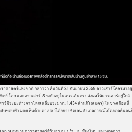
สตร์แห่งชาติ กล่าวว่า คืนวันที่ 21 กันยายน 2568 ดาวเสาร์โคจรมาอยู่
ตย์ โลก และดาวเสาร์ เรียงตัวอยู่ในแนวเส้นตรง ส่งผลให้ดาวเสาร์อยู่ใกล้
สาร์มีระยะห่างจากโลกเฉลี่ยประมาณ 1,434 ล้านกิโลเมตร) ในช่วงเดือนนี้
ับขอบฟ้า มองเห็นด้วยตาเปล่าได้อย่างชัดเจน สังเกตการณ์ได้ตลอดคืนจนถ
 อุทยานดาราศาสตร์สิรินธร อ.แม่ริม จ.เชียงใหม่ และหอดูดาว