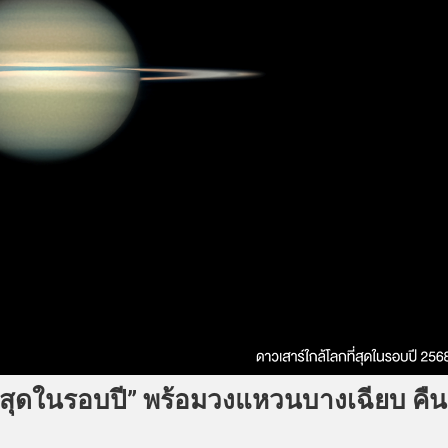
่สุดในรอบปี” พร้อมวงแหวนบางเฉียบ คืน