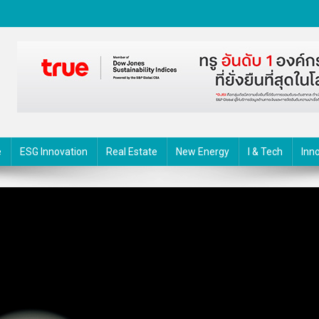
ตกรรม
e
ESG Innovation
Real Estate
New Energy
I & Tech
Inn