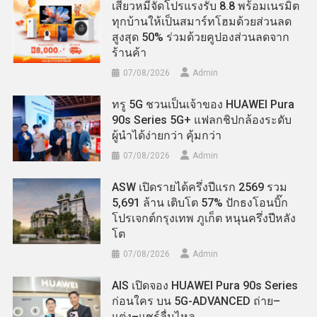
เสียวหมี่จัดโปรแรงรับ 8.8 พร้อมเนรมิต
ทุกบ้านให้เป็นสมาร์ทโฮมด้วยส่วนลด
สูงสุด 50% ร่วมด้วยคูปองส่วนลดจาก
ร้านค้า
07/08/2026
Admin
ทรู 5G ชวนเป็นเจ้าของ HUAWEI Pura
90s Series 5G+ แฟลกชิปกล้องระดับ
ผู้นำได้ง่ายกว่า คุ้มกว่า
07/08/2026
Admin
ASW เปิดรายได้ครึ่งปีแรก 2569 รวม
5,691 ล้าน เติบโต 57% ปักธงโอนบิ๊ก
โปรเจกต์กรุงเทพ ภูเก็ต หนุนครึ่งปีหลัง
โต
07/08/2026
Admin
AIS เปิดจอง HUAWEI Pura 90s Series
ก่อนใคร บน 5G-ADVANCED ถ่าย–
แต่ง–แชร์ลื่นไหล