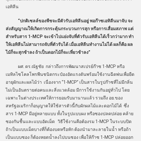
เอทิลีน
“ปกติเซลล์ของพืชจะมีตัวรับเอทิลีนอยู่ พอก๊าซเอทิลีนมาจับ จะ
ส่งสัญญาณให้เกิดการกระตุ้นกระบวนการสุก หรือการเสื่อมสภาพ แต่
สำหรับสาร 1-MCP จะเข้าไปแย่งจับที่ตัวรับเอทิลีนได้เร็วกว่ามาก ทำ
ให้เอทิลีนไม่สามารถจับที่ตัวรับได้ เมื่อเอทิลีนทำงานไม่ได้ ผลก็คือ ผล
ไม้ก็จะสุกช้าลง ถ้าเป็นดอกไม้ก็จะเหี่ยวช้าลง”
ผศ. ดร.ณัฐชัย กล่าวถึงการพัฒนาสเปรย์ก๊าซ 1-MCP หรือ
เมทิลไซโคลโพรพีนชนิดกระป๋องอัดแรงดันพร้อมใช้งานฉีดพ่นเพื่อยืด
อายุผักและผลไม้ว่า เนื่องจาก “1-MCP” เป็นสารในรูปก๊าซที่ไม่มีกลิ่น
ไม่เป็นอันตรายต่อคนและสิ่งแวดล้อม มีการใช้งานกันอยู่ทั่วไป โดย
เฉพาะในต่างประเทศให้การยอมรับมานานแล้ว รวมถึง อย.ของ
สหรัฐอเมริกาก็อนุญาตให้ใช้สารตัวนี้กับผักผลไม้และดอกไม้ได้ ซึ่ง
สาร 1-MCP มีอยู่หลายแบบ ทั้งในรูปแบบผง หรือซองปลดปล่อย คล้าย
ซองกันชื้นและแบบอัดเม็ด วิธีใช้งานคือต้องรม 1-MCP ในระบบปิด
ถ้าเป็นแบบเม็ดบางที่ก็ต้องบดหรือหัก ต้องนำมาละลายในน้ำ หรือถ้า
เป็นแบบซอง ก็ต้องหยดน้ำลงไปบนซอง เพื่อให้ก๊าซ 1-MCP ปล่อยออก