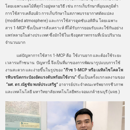
โดยเฉพาะผลไม้ที่สุกไวอยู่หลายวิธี เช่น การเก็บรักษาที่อุณหภูมิต่ำ
การใช้สารเคลือบผิว การเก็บรักษาในสภาพบรรยากาศดัดแปลง
(modified atmosphere) และการใช้สารดูดซับเอทิลีน โดยเฉพาะ
สาร 1-MCP ซึ่งเป็นสารสังเคราะห์ ที่ได้รับการยอมรับและใช้กันอย่าง
แพร่หลายในต่างประเทศ ซึ่งมักใช้ในเชิงอุตสาหกรรมที่เน้นปริมาณ
จำนวนมาก
แต่ปัญหาการใช้สาร 1-MCP คือ ใช้งานยาก และต้องใช้ระยะ
เวลารมก๊าซนาน ปัญหานี้ จึงเป็นที่มาของการพัฒนารูปแบบการใช้
งานสะดวก และง่ายขึ้นในรูปของ
“ก๊าซ 1-MCP หรือ เมทิลไซโคลโพ
รพีนชนิดกระป๋องอัดแรงดันพร้อมใช้งาน”
ขึ้นเป็นครั้งแรก ผลงานของ
“ผศ. ดร.ณัฐชัย พงษ์ประเสริฐ”
อาจารย์ประจำคณะทรัพยากรชีวภาพ
และเทคโนโลยี มหาวิทยาลัยเทคโนโลยีพระจอมเกล้าธนบุรี (มจธ.)