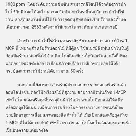
1900 ppm โดยระดับความเข้มข้น สามารถดีไซน์ได้ว่าต้องการนำ
ไปใช้กับพืชผลไม้อะไร ความเข้มข้นเท่าไหร่ ขึ้นอยู่กับการนำไปใช้
งาน ล่าสุดผลงานชิ้นนี้ได้รับการจดอนุสิทธิบัตรเรียบร้อยแล้วตั้งแต่
เดือนมกราคม 2563 หลังจากใช้เวลาในการพัฒนานานหลายปี
สำหรับการนำไปใช้นั้น ผศ.ดร.ณัฐชัย แนะนำว่า สเปรย์ก๊าซ 1-
MCP นี้ เหมาะสำหรับร้านดอกไม้ ที่มีตู้แช่ ใช้สเปรย์ฉีดพ่นเข้าไปในตู้
ก่อนปิดร้านปล่อยทิ้งไว้ข้ามคืน โดยฉีดเพียงเล็กน้อยวันละครั้งก็เพียง
พอต่อการช่วยชะลอการเสื่อมสภาพหรือการเหี่ยวของดอกไม้ได้ 1
กระป๋องสามารถใช้งานได้ประมาณ 50 ครั้ง
นอกจากนี้ยังเหมาะสำหรับผู้ประกอบการรายย่อย หรือร้านค้า
ออนไลน์ เช่น ดอกไม้ หรือผลไม้ที่สุกง่าย สามารถฉีดพ่นก๊าซ 1-MCP
เข้าไปในกล่องหรือถุงที่บรรจุสินค้าไว้แล้ว จากนั้นปิดกล่องให้สนิท
หรือมัดถุงให้แน่น เหมือนการรมก๊าซในช่วงระหว่างการขนส่งก็จะ
ช่วยยืดอายุการเสื่อมสภาพของสินค้านั้นได้ เมื่อเปิดกล่องหรือถุง ก๊าซ
1-MCP ที่ไม่ได้เกาะกับตัวพืชก็จะระเหยออกไปโดยไม่ส่งผลกระทบหรือ
เป็นอันตรายแต่อย่างใด