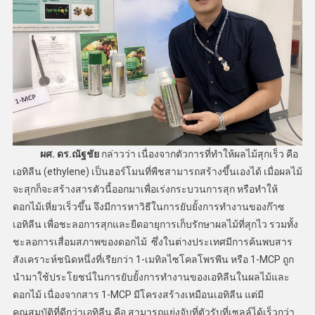
ผศ. ดร.ณัฐชัย
กล่าวว่า เนื่องจากตัวการที่ทำให้ผลไม้สุกเร็ว คือ
เอทิลีน (ethylene) เป็นฮอร์โมนที่พืชสามารถสร้างขึ้นเองได้ เมื่อผลไม้
จะสุกก็จะสร้างสารตัวนี้ออกมาเพื่อเร่งกระบวนการสุก หรือทำให้
ดอกไม้เหี่ยวเร็วขึ้น จึงมีการหาวิธีในการยับยั้งการทำงานของก๊าซ
เอทิลีน เพื่อชะลอการสุกและยืดอายุการเก็บรักษาผลไม้ที่สุกไว รวมทั้ง
ชะลอการเสื่อมสภาพของดอกไม้ ซึ่งในต่างประเทศมีการค้นพบสาร
สังเคราะห์ชนิดหนึ่งที่เรียกว่า 1-เมทิลไซโคลโพรพีน หรือ 1-MCP ถูก
นำมาใช้ประโยชน์ในการยับยั้งการทำงานของเอทิลีนในผลไม้และ
ดอกไม้ เนื่องจากสาร 1-MCP มีโครงสร้างเหมือนเอทิลีน แต่มี
คุณสมบัติที่ดีกว่าเอทิลีน คือ สามารถแย่งจับที่ตัวรับที่เซลล์ได้เร็วกว่า